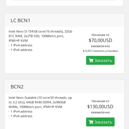
LC BCN1
Intel Xeon D-1541(8 core/16 threads), 32Gb
Начиная от
ECC RAM, 2x2TB SSD, 100Mbit/s port,
$70,00USD
IPMI+IP KVM
- 1 IPv4 address
ежемесячно
- 1 IPv6 address
$12,00 Стоимость установки
Заказать
BCN2
Intel Xeon Scalable (10 core/20 threads, up
Начиная от
to 3.2 Ghz), 64GB RAM DDR4, 2x960GB
$130,00USD
NVMe, 100Mbit/s port, IPMI+IP KVM
- 1 IPv4 address
ежемесячно
- 1 IPv6 address
Заказать