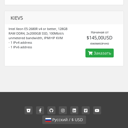
KIEV5
Intel Xeon E5-2680R v4 or better, 128GB
Начиная от
RAM DDR4, 2x2000GB SSD, 100Mbit/s
$145,00USD
unmetered bandwidth, IPMI+IP KVM
- 1 IPv4 address
ежемесячно
- 1 IPv6 address
Заказать
Русский / $ USD