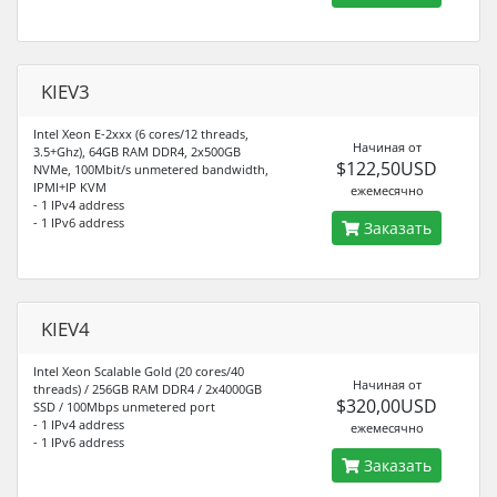
KIEV3
Intel Xeon E-2xxx (6 cores/12 threads,
Начиная от
3.5+Ghz), 64GB RAM DDR4, 2x500GB
$122,50USD
NVMe, 100Mbit/s unmetered bandwidth,
IPMI+IP KVM
ежемесячно
- 1 IPv4 address
- 1 IPv6 address
Заказать
KIEV4
Intel Xeon Scalable Gold (20 cores/40
Начиная от
threads) / 256GB RAM DDR4 / 2x4000GB
$320,00USD
SSD / 100Mbps unmetered port
- 1 IPv4 address
ежемесячно
- 1 IPv6 address
Заказать