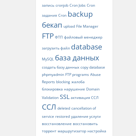
запись
cronjob
Cron Jobs
Cron
backup
задания
Cron
бекап
upload
File Manager
FTP
ФТП
файловый менеджер
database
загрузить файл
база данных
MySQL
создать базу данных
copy database
phpmyadmin
FTP programs
Abuse
Reports
blocking
жалоба
блокировка
нарушение
Domain
SSL
Validation
активация ССЛ
ССЛ
deleted
cancellation of
service
restored
удаление услуги
восстановление
восстановить
торрент
маршрутизатор
настройка