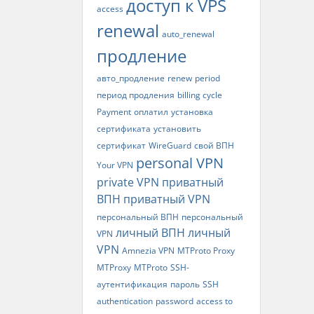
доступ к VPS
access
renewal
auto_renewal
продление
авто_продление
renew
period
период продления
billing cycle
Payment
оплатил
установка
сертификата
установить
сертификат
WireGuard
свой ВПН
personal VPN
Your VPN
private VPN
приватный
ВПН
приватный VPN
персональный ВПН
персональный
личный ВПН
личный
VPN
VPN
Amnezia VPN
MTProto Proxy
MTProxy
MTProto
SSH-
аутентификация
пароль
SSH
authentication
password
access to