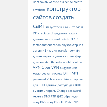
настроить
website builder
AI
create
конструктор
a website
сайтов
создать
сайт
искусственный интеллект
ИИ
credit card
кредитная карта
данные карты
card details
2FA
2
factor authentication
двухфакторная
аутентификация
transfer domain
домен
перенос домена
трансфер
домена
stealth protocol
obfuscation
VPN
OpenVPN
обфускации
ВПН
маскировка трафика
VPN
password
VPN access details
пароль
для ВПН
данные доступа для ВПН
сменить пароль
Change password
reverse DNS
PTR
ДНС
обратную
зону DNS
зону DNS
ПТР
VNC
VPS