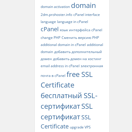
domain
domain activation
2dm.prohoster.info
cPanel interface
language
language in cPanel
cPanel
язык интерфейса cPanel
change PHP
Сменить версию PHP
additional domain in cPanel
additional
domain
добавить дополнительный
домен
добавить домен на хостинг
email address in cPanel
электронная
free SSL
почта в cPanel
Certificate
бесплатный SSL-
сертификат
SSL
сертификат
SSL
Certificate
upgrade VPS