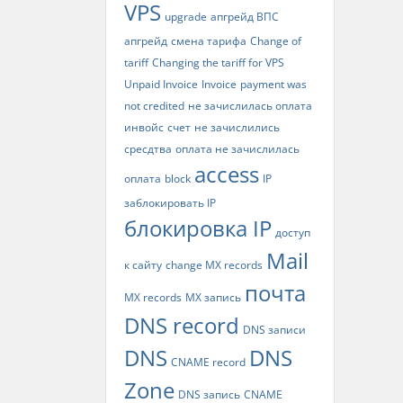
VPS
upgrade
апгрейд ВПС
апгрейд
смена тарифа
Change of
tariff
Changing the tariff for VPS
Unpaid Invoice
Invoice
payment was
not credited
не зачислилась оплата
инвойс
счет
не зачислились
сресдтва
оплата не зачислилась
access
оплата
block
IP
заблокировать IP
блокировка IP
доступ
Mail
к сайту
change MX records
почта
MX records
MX запись
DNS record
DNS записи
DNS
DNS
CNAME record
Zone
DNS запись
CNAME