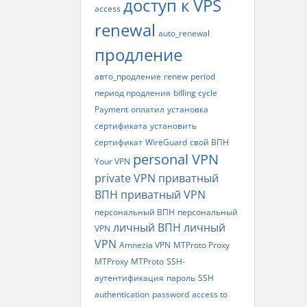
доступ к VPS
access
renewal
auto_renewal
продление
авто_продление
renew
period
период продления
billing cycle
Payment
оплатил
установка
сертификата
установить
сертификат
WireGuard
свой ВПН
personal VPN
Your VPN
private VPN
приватный
ВПН
приватный VPN
персональный ВПН
персональный
личный ВПН
личный
VPN
VPN
Amnezia VPN
MTProto Proxy
MTProxy
MTProto
SSH-
аутентификация
пароль
SSH
authentication
password
access to