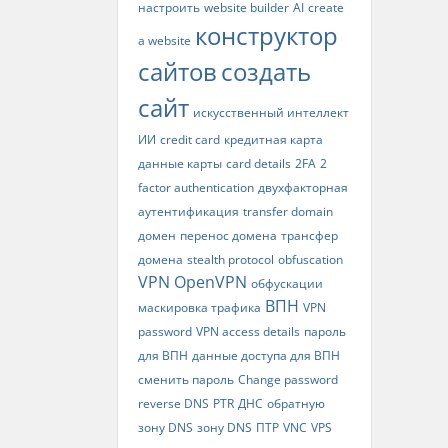
настроить
website builder
AI
create
конструктор
a website
сайтов
создать
сайт
искусственный интеллект
ИИ
credit card
кредитная карта
данные карты
card details
2FA
2
factor authentication
двухфакторная
аутентификация
transfer domain
домен
перенос домена
трансфер
домена
stealth protocol
obfuscation
VPN
OpenVPN
обфускации
ВПН
маскировка трафика
VPN
password
VPN access details
пароль
для ВПН
данные доступа для ВПН
сменить пароль
Change password
reverse DNS
PTR
ДНС
обратную
зону DNS
зону DNS
ПТР
VNC
VPS