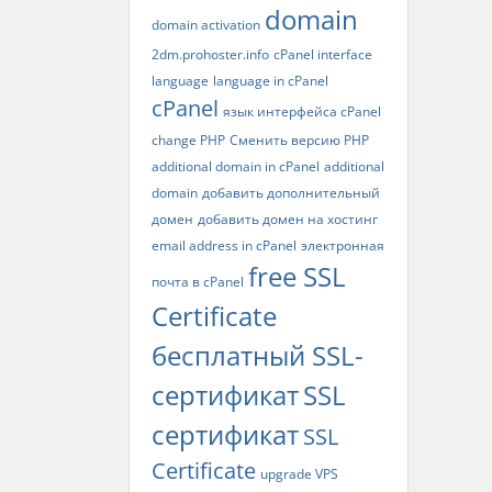
domain
domain activation
2dm.prohoster.info
cPanel interface
language
language in cPanel
cPanel
язык интерфейса cPanel
change PHP
Сменить версию PHP
additional domain in cPanel
additional
domain
добавить дополнительный
домен
добавить домен на хостинг
email address in cPanel
электронная
free SSL
почта в cPanel
Certificate
бесплатный SSL-
сертификат
SSL
сертификат
SSL
Certificate
upgrade VPS