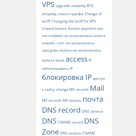
VPS
upgrade
апгрейд ВПС
апгрейд
смена тарифа
Change of
tariff
Changing the tariff for VPS
Unpaid Invoice
Invoice
payment was
not credited
не зачислилась оплата
инвойс
счет
не зачислились
сресдтва
оплата не зачислилась
access
оплата
block
IP
заблокировать IP
блокировка IP
доступ
Mail
к сайту
change MX records
почта
MX records
MX запись
DNS record
DNS записи
DNS
DNS
CNAME record
Zone
DNS запись
CNAME