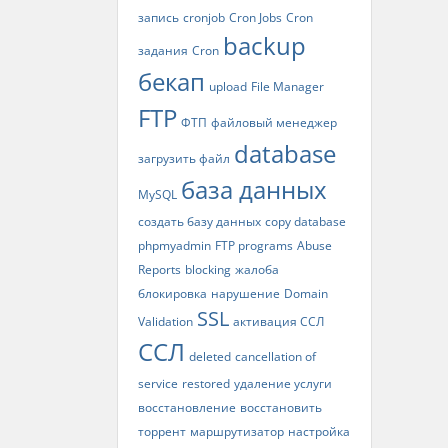
запись
cronjob
Cron Jobs
Cron
backup
задания
Cron
бекап
upload
File Manager
FTP
ФТП
файловый менеджер
database
загрузить файл
база данных
MySQL
создать базу данных
copy database
phpmyadmin
FTP programs
Abuse
Reports
blocking
жалоба
блокировка
нарушение
Domain
SSL
Validation
активация ССЛ
ССЛ
deleted
cancellation of
service
restored
удаление услуги
восстановление
восстановить
торрент
маршрутизатор
настройка