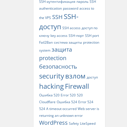
SSH-аутентификация
пароль
SSH
authentication
password
access to
SSH-
SSH
the VPS
доступ
SSH access
доступ по
ключу
key access
SSH-порт
SSH port
Fail2Ban
система защиты
protection
защита
system
protection
безопасность
security
взлом
доступ
hacking
Firewall
Ошибка 520
Error 520
520
Cloudflare
Ошибка 524
Error 524
524
A timeout occurred
Web server is
returning an unknown error
WordPress
Safety
LiteSpeed