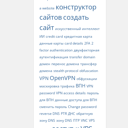
конструктор
a website
сайтов
создать
сайт
искусственный интеллект
ИИ
credit card
кредитная карта
данные карты
card details
2FA
2
factor authentication
двухфакторная
аутентификация
transfer domain
домен
перенос домена
трансфер
домена
stealth protocol
obfuscation
OpenVPN
VPN
обфускации
ВПН
маскировка трафика
VPN
password
VPN access details
пароль
для ВПН
данные доступа для ВПН
сменить пароль
Change password
reverse DNS
PTR
ДНС
обратную
зону DNS
зону DNS
ПТР
VNC
VPS