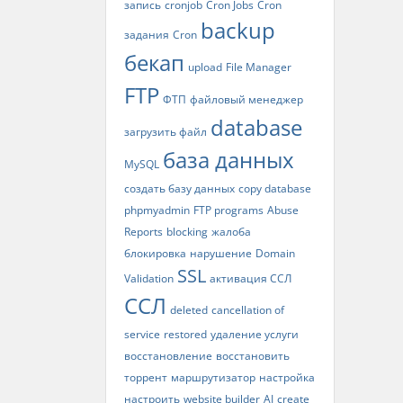
запись
cronjob
Cron Jobs
Cron
backup
задания
Cron
бекап
upload
File Manager
FTP
ФТП
файловый менеджер
database
загрузить файл
база данных
MySQL
создать базу данных
copy database
phpmyadmin
FTP programs
Abuse
Reports
blocking
жалоба
блокировка
нарушение
Domain
SSL
Validation
активация ССЛ
ССЛ
deleted
cancellation of
service
restored
удаление услуги
восстановление
восстановить
торрент
маршрутизатор
настройка
настроить
website builder
AI
create