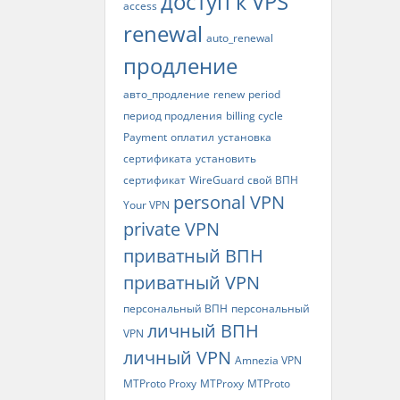
доступ к VPS
access
renewal
auto_renewal
продление
авто_продление
renew
period
период продления
billing cycle
Payment
оплатил
установка
сертификата
установить
сертификат
WireGuard
свой ВПН
personal VPN
Your VPN
private VPN
приватный ВПН
приватный VPN
персональный ВПН
персональный
личный ВПН
VPN
личный VPN
Amnezia VPN
MTProto Proxy
MTProxy
MTProto