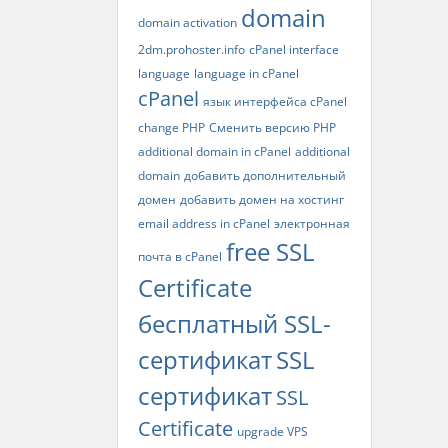
domain
domain activation
2dm.prohoster.info
cPanel interface
language
language in cPanel
cPanel
язык интерфейса cPanel
change PHP
Сменить версию PHP
additional domain in cPanel
additional
domain
добавить дополнительный
домен
добавить домен на хостинг
email address in cPanel
электронная
free SSL
почта в cPanel
Certificate
бесплатный SSL-
сертификат
SSL
сертификат
SSL
Certificate
upgrade VPS