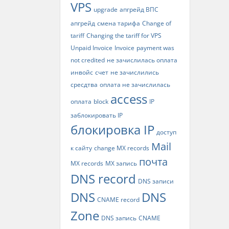
VPS
upgrade
апгрейд ВПС
апгрейд
смена тарифа
Change of
tariff
Changing the tariff for VPS
Unpaid Invoice
Invoice
payment was
not credited
не зачислилась оплата
инвойс
счет
не зачислились
сресдтва
оплата не зачислилась
access
оплата
block
IP
заблокировать IP
блокировка IP
доступ
Mail
к сайту
change MX records
почта
MX records
MX запись
DNS record
DNS записи
DNS
DNS
CNAME record
Zone
DNS запись
CNAME