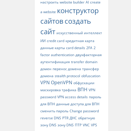
настроить
website builder
AI
create
конструктор
a website
сайтов
создать
сайт
искусственный интеллект
ИИ
credit card
кредитная карта
данные карты
card details
2FA
2
factor authentication
двухфакторная
аутентификация
transfer domain
домен
перенос домена
трансфер
домена
stealth protocol
obfuscation
VPN
OpenVPN
обфускации
ВПН
маскировка трафика
VPN
password
VPN access details
пароль
для ВПН
данные доступа для ВПН
сменить пароль
Change password
reverse DNS
PTR
ДНС
обратную
зону DNS
зону DNS
ПТР
VNC
VPS