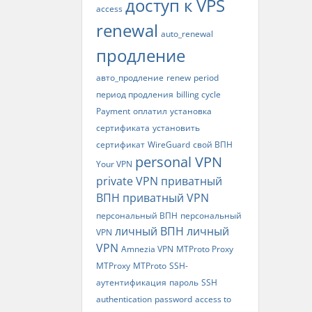
доступ к VPS
access
renewal
auto_renewal
продление
авто_продление
renew
period
период продления
billing cycle
Payment
оплатил
установка
сертификата
установить
сертификат
WireGuard
свой ВПН
personal VPN
Your VPN
private VPN
приватный
ВПН
приватный VPN
персональный ВПН
персональный
личный ВПН
личный
VPN
VPN
Amnezia VPN
MTProto Proxy
MTProxy
MTProto
SSH-
аутентификация
пароль
SSH
authentication
password
access to