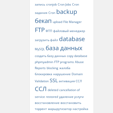
запись
cronjob
Cron Jobs
Cron
backup
задания
Cron
бекап
upload
File Manager
FTP
ФТП
файловый менеджер
database
загрузить файл
база данных
MySQL
создать базу данных
copy database
phpmyadmin
FTP programs
Abuse
Reports
blocking
жалоба
блокировка
нарушение
Domain
SSL
Validation
активация ССЛ
ССЛ
deleted
cancellation of
service
restored
удаление услуги
восстановление
восстановить
торрент
маршрутизатор
настройка