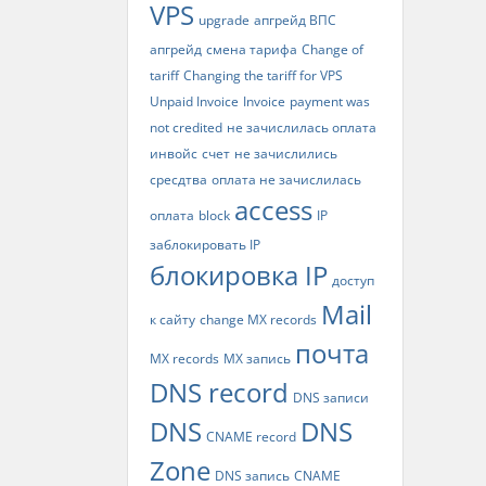
VPS
upgrade
апгрейд ВПС
апгрейд
смена тарифа
Change of
tariff
Changing the tariff for VPS
Unpaid Invoice
Invoice
payment was
not credited
не зачислилась оплата
инвойс
счет
не зачислились
сресдтва
оплата не зачислилась
access
оплата
block
IP
заблокировать IP
блокировка IP
доступ
Mail
к сайту
change MX records
почта
MX records
MX запись
DNS record
DNS записи
DNS
DNS
CNAME record
Zone
DNS запись
CNAME