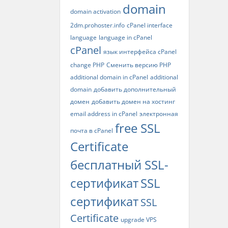
domain
domain activation
2dm.prohoster.info
cPanel interface
language
language in cPanel
cPanel
язык интерфейса cPanel
change PHP
Сменить версию PHP
additional domain in cPanel
additional
domain
добавить дополнительный
домен
добавить домен на хостинг
email address in cPanel
электронная
free SSL
почта в cPanel
Certificate
бесплатный SSL-
сертификат
SSL
сертификат
SSL
Certificate
upgrade VPS